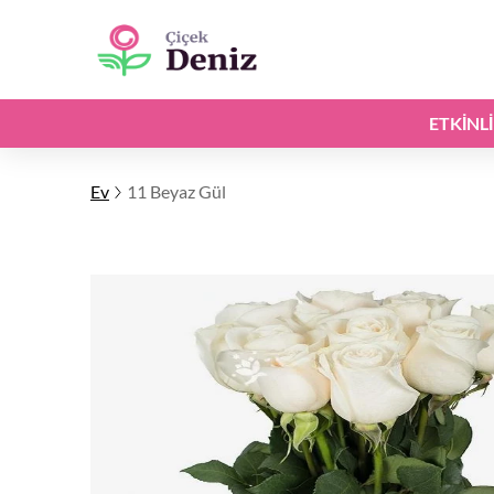
ETKINL
Ev
11 Beyaz Gül