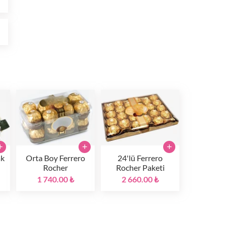
₺
+
+
+
ak
Orta Boy Ferrero
24'lü Ferrero
Rocher
Rocher Paketi
1 740.00 ₺
2 660.00 ₺