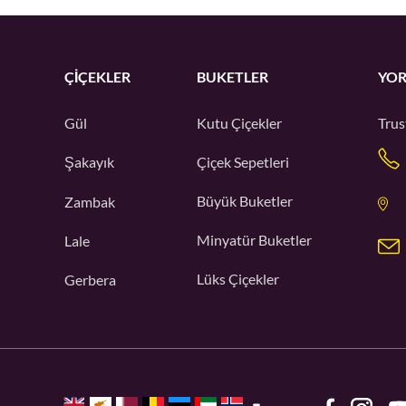
ÇIÇEKLER
BUKETLER
YOR
Gül
Kutu Çiçekler
Trus
Şakayık
Çiçek Sepetleri
Büyük Buketler
Zambak
Minyatür Buketler
Lale
Lüks Çiçekler
Gerbera