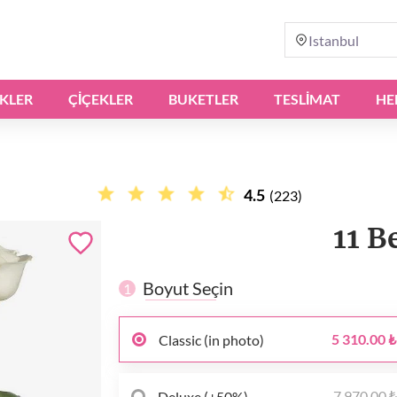
Istanbul
IKLER
ÇIÇEKLER
BUKETLER
TESLİMAT
HE
4.5
(223)
11 B
Boyut Seçin
1
5 310.00 ₺
Classic (in photo)
7 970.00 
Deluxe (+50%)