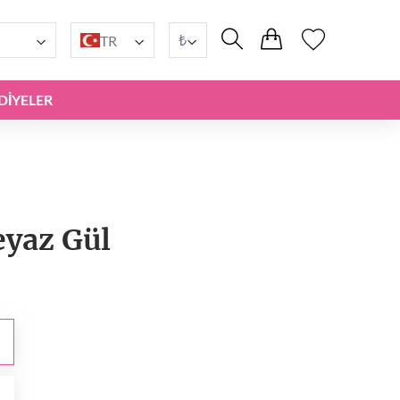
₺
TR
DIYELER
eyaz Gül
₺