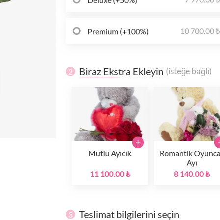
10 700.00 
Premium (+100%)
Biraz Ekstra Ekleyin
(isteğe bağlı)
2
+
Mutlu Ayıcık
Romantik Oyunc
Ayı
11 100.00 ₺
8 140.00 ₺
Teslimat bilgilerini seçin
3