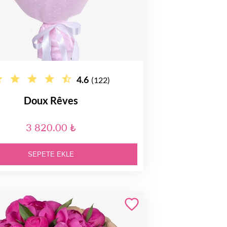
4.6
(122)
Doux Rêves
3 820.00 ₺
SEPETE EKLE