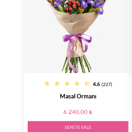
4.6
(227)
Masal Ormanı
6 240.00 ₺
SEPETE EKLE