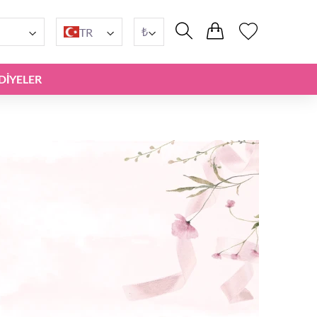
₺
TR
DIYELER