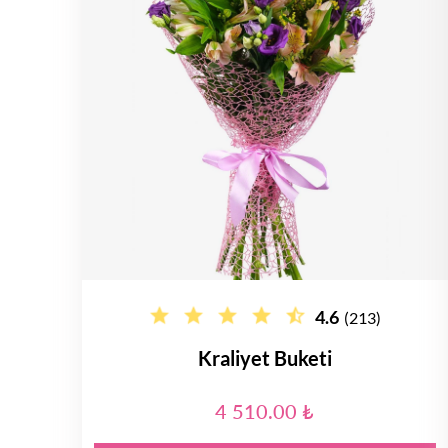
4.6
(213)
Kraliyet Buketi
4 510.00 ₺