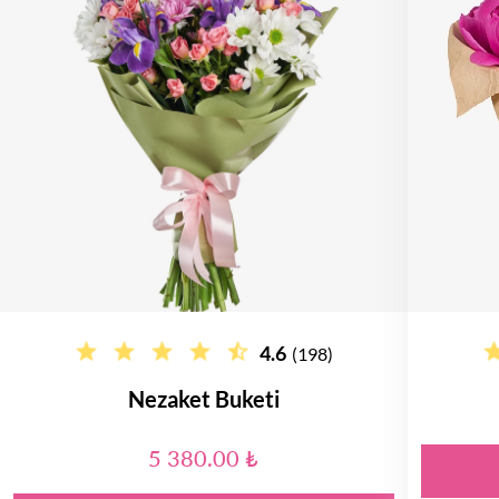
4.6
(198)
Nezaket Buketi
5 380.00 ₺