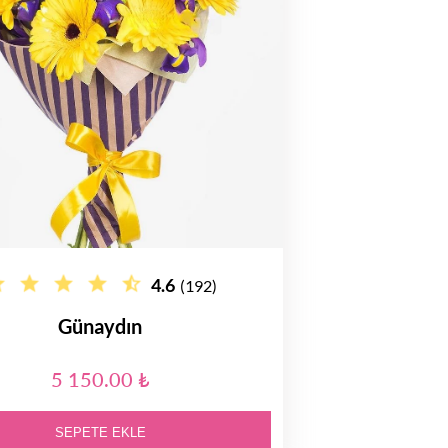
4.6
(192)
Günaydın
5 150.00 ₺
SEPETE EKLE