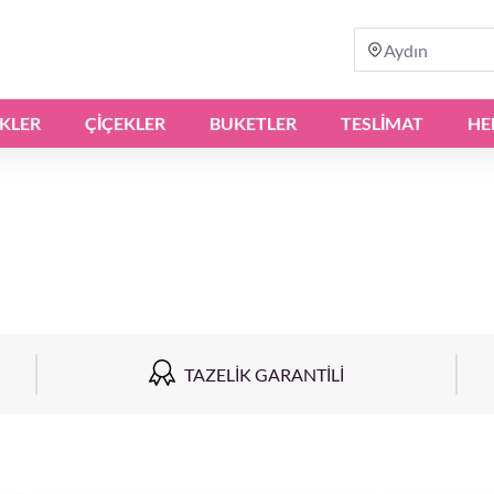
Aydın
IKLER
ÇIÇEKLER
BUKETLER
TESLİMAT
HE
TAZELIK GARANTILI