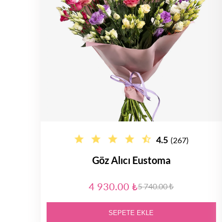
4.5
(267)
Göz Alıcı Eustoma
4 930.00 ₺
5 740.00 ₺
SEPETE EKLE