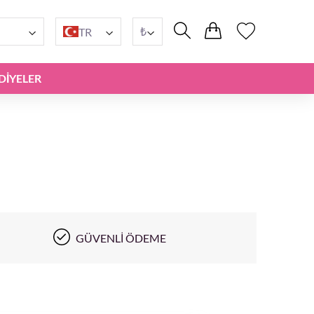
₺
TR
DIYELER
GÜVENLI ÖDEME