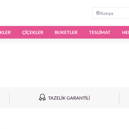
Konya
IKLER
ÇIÇEKLER
BUKETLER
TESLİMAT
HE
TAZELIK GARANTILI