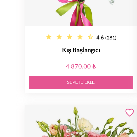
4.6
(281)
Kış Başlangıcı
4 870.00 ₺
SEPETE EKLE