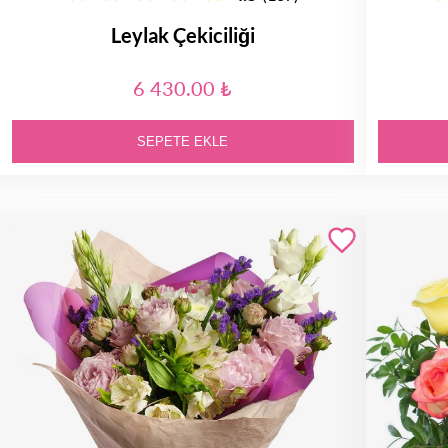
Leylak Çekiciliği
6 430.00 ₺
SEPETE EKLE