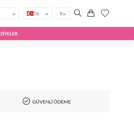
₺
TR
DIYELER
GÜVENLI ÖDEME