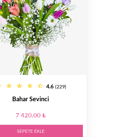
4.6
(229)
Bahar Sevinci
7 420.00 ₺
SEPETE EKLE