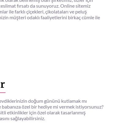
teslimat fırsatı da sunuyoruz. Online sitemiz
r ile farklı çiçekleri, çikolataları ve peluş
mizin müşteri odaklı faaliyetlerini birkaç cümle ile
r
z. Sevdiklerinizin doğum gününü kutlamak mı
e babanıza özel bir hediye mi vermek istiyorsunuz?
li etkinlikler için özel olarak tasarlanmış
ını sağlayabilirsiniz.