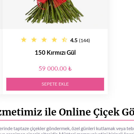
4.5
(144)
150 Kırmızı Gül
59 000.00 ₺
SEPETE EKLE
metimiz ile Online Çiçek G
lerinde taptaze çiçekler göndermek, özel günleri kutlamak veya tebr
 ve aranjman sipariş sitesidir. Müşteri memnuniyetini birincil önceli