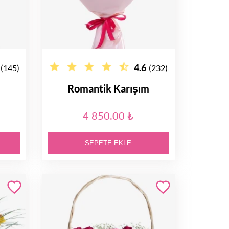
4.6
(145)
(232)
Romantik Karışım
4 850.00 ₺
SEPETE EKLE