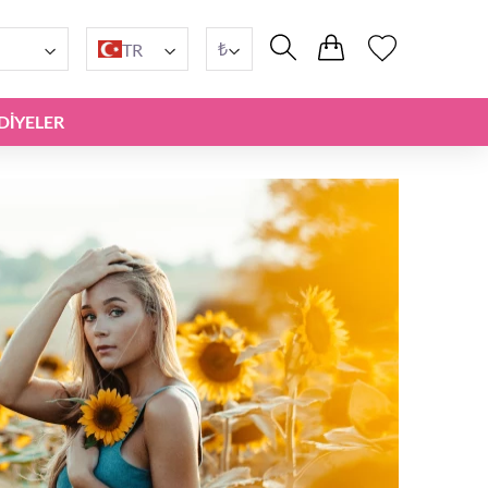
₺
TR
DIYELER