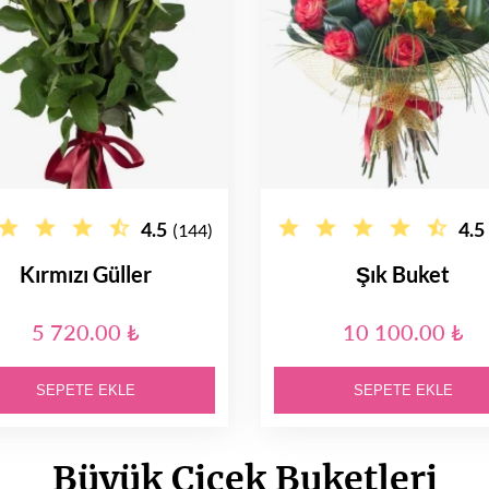
4.5
4.5
(144)
Kırmızı Güller
Şık Buket
5 720.00 ₺
10 100.00 ₺
SEPETE EKLE
SEPETE EKLE
Büyük Çiçek Buketleri