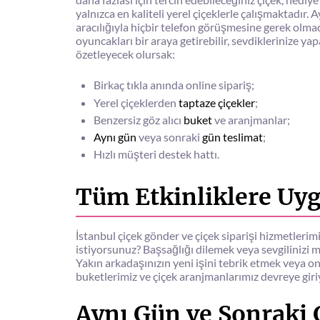
yalnızca en kaliteli yerel çiçeklerle çalışmaktadır
aracılığıyla hiçbir telefon görüşmesine gerek olmadan
oyuncakları bir araya getirebilir, sevdiklerinize yap
özetleyecek olursak:
Birkaç tıkla anında online sipariş;
Yerel çiçeklerden
taptaze çiçekler
;
Benzersiz göz alıcı
buket
ve aranjmanlar;
Aynı gün
veya sonraki
gün teslimat
;
Hızlı müşteri destek hattı.
Tüm Etkinliklere Uyg
İstanbul çiçek gönder ve çiçek siparişi hizmetlerim
istiyorsunuz? Başsağlığı dilemek veya sevgilinizi
Yakın arkadaşınızın yeni işini tebrik etmek veya on
buketlerimiz ve çiçek aranjmanlarımız devreye giriy
Aynı Gün ve Sonraki