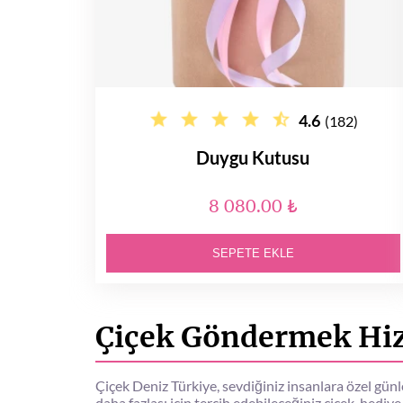
4.6
(182)
Duygu Kutusu
8 080.00 ₺
SEPETE EKLE
Çiçek Göndermek Hiz
Çiçek Deniz Türkiye, sevdiğiniz insanlara özel gün
daha fazlası için tercih edebileceğiniz çiçek, hediye