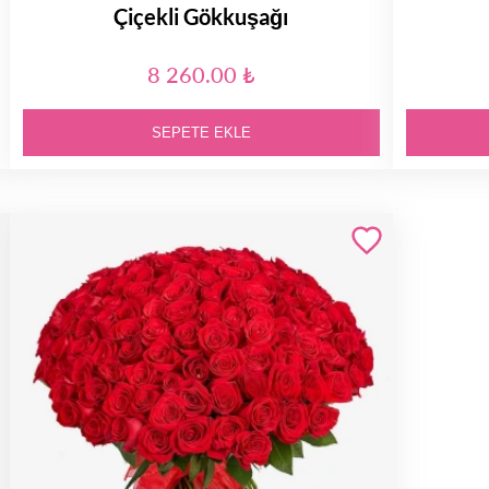
Çiçekli Gökkuşağı
8 260.00 ₺
SEPETE EKLE