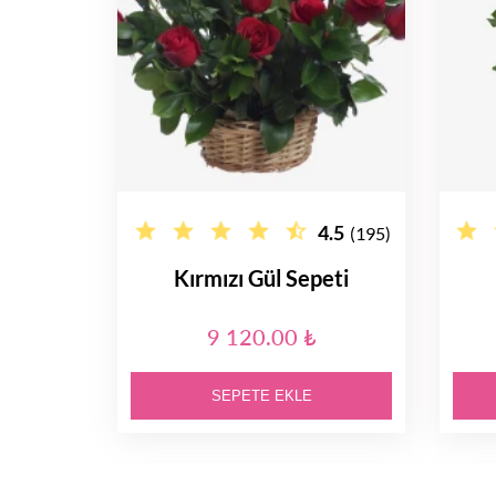
4.5
(195)
Kırmızı Gül Sepeti
9 120.00 ₺
SEPETE EKLE