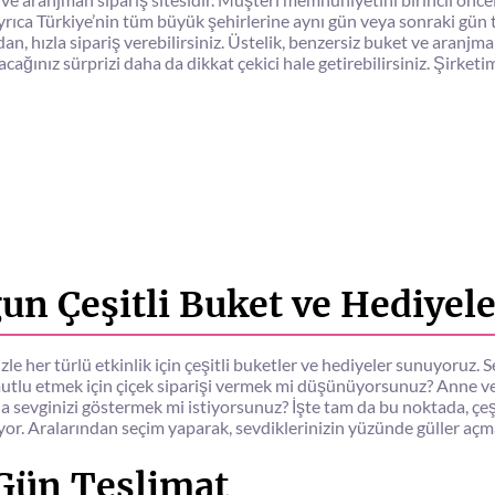
. Ayrıca Türkiye’nin tüm büyük şehirlerine aynı gün veya sonraki gün 
, hızla sipariş verebilirsiniz. Üstelik, benzersiz buket ve aranjmanla
acağınız sürprizi daha da dikkat çekici hale getirebilirsiniz. Şirketi
un Çeşitli Buket ve Hediyele
izle her türlü etkinlik için çeşitli buketler ve hediyeler sunuyoru
 mutlu etmek için çiçek siparişi vermek mi düşünüyorsunuz? Anne v
a sevginizi göstermek mi istiyorsunuz? İşte tam da bu noktada, çeşit
or. Aralarından seçim yaparak, sevdiklerinizin yüzünde güller açmas
 Gün Teslimat