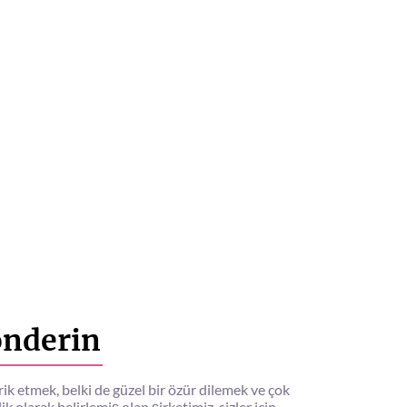
önderin
ik etmek, belki de güzel bir özür dilemek ve çok
k olarak belirlemiş olan şirketimiz, sizler için