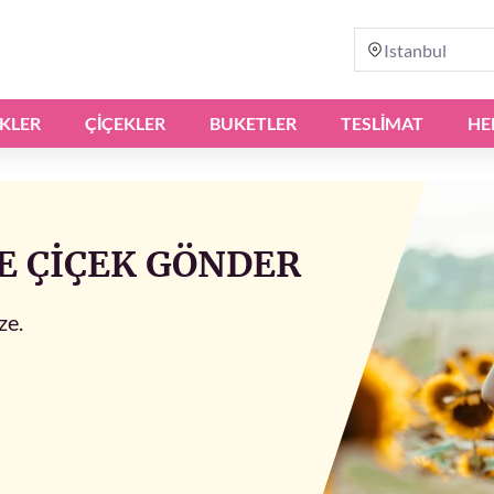
Istanbul
IKLER
ÇIÇEKLER
BUKETLER
TESLİMAT
HE
̇ VE ÇIÇEK GÖNDER
ze.