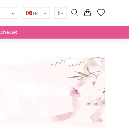
₺
TR
DIYELER