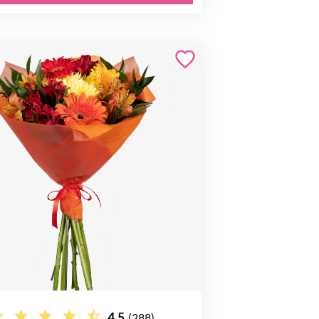
4.5
(288)