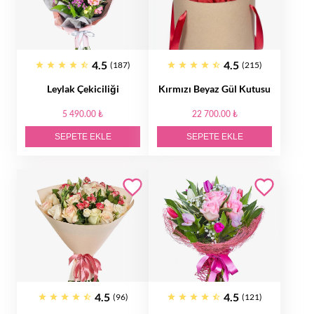
4.5
4.5
(187)
(215)
Leylak Çekiciliği
Kırmızı Beyaz Gül Kutusu
5 490.00 ₺
22 700.00 ₺
SEPETE EKLE
SEPETE EKLE
4.5
4.5
(96)
(121)