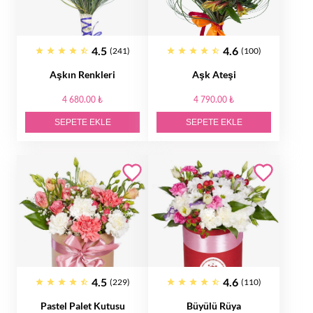
4.5
4.6
(241)
(100)
Aşkın Renkleri
Aşk Ateşi
4 680.00 ₺
4 790.00 ₺
SEPETE EKLE
SEPETE EKLE
4.5
4.6
(229)
(110)
Pastel Palet Kutusu
Büyülü Rüya