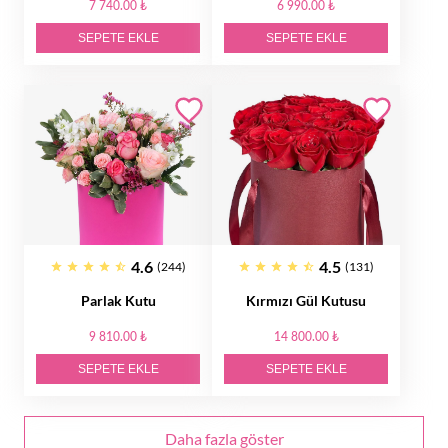
7 740.00 ₺
6 990.00 ₺
SEPETE EKLE
SEPETE EKLE
4.6
4.5
(244)
(131)
Parlak Kutu
Kırmızı Gül Kutusu
9 810.00 ₺
14 800.00 ₺
SEPETE EKLE
SEPETE EKLE
Daha fazla göster