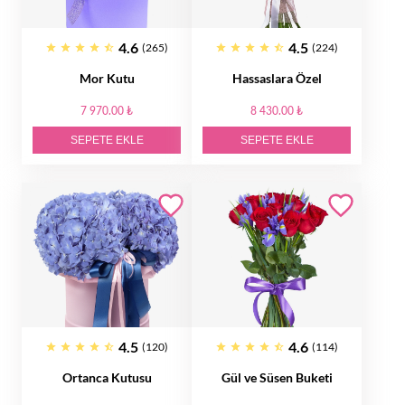
4.6
4.5
(265)
(224)
Mor Kutu
Hassaslara Özel
7 970.00 ₺
8 430.00 ₺
SEPETE EKLE
SEPETE EKLE
4.5
4.6
(120)
(114)
Ortanca Kutusu
Gül ve Süsen Buketi