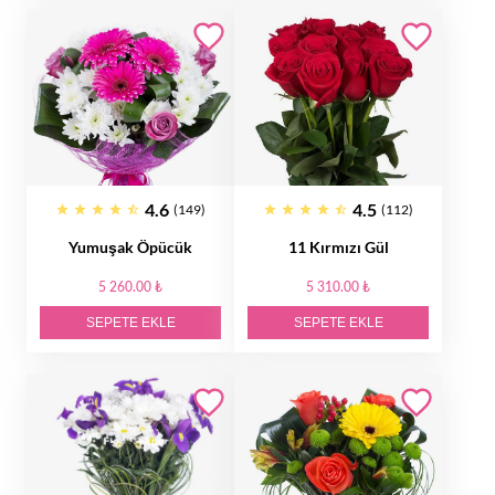
4.6
4.5
(149)
(112)
Yumuşak Öpücük
11 Kırmızı Gül
5 260.00 ₺
5 310.00 ₺
SEPETE EKLE
SEPETE EKLE