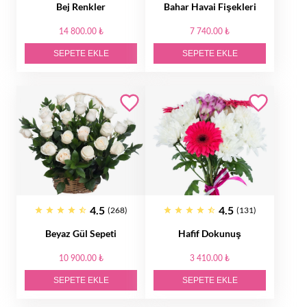
Bej Renkler
Bahar Havai Fişekleri
14 800.00 ₺
7 740.00 ₺
SEPETE EKLE
SEPETE EKLE
4.5
4.5
(268)
(131)
Beyaz Gül Sepeti
Hafif Dokunuş
10 900.00 ₺
3 410.00 ₺
SEPETE EKLE
SEPETE EKLE