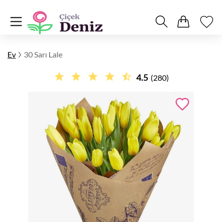
Ev
30 Sarı Lale
4.5
(280)