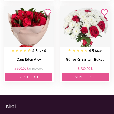
4.5
4.5
(276)
(229)
Dans Eden Alev
Gül ve Krizantem Buketi
5 680.00 ₺
6 660.00 ₺
8 230.00 ₺
SEPETE EKLE
SEPETE EKLE
BİLGİ