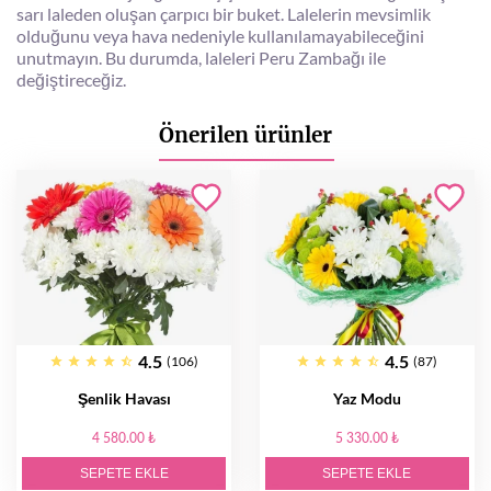
sarı laleden oluşan çarpıcı bir buket. Lalelerin mevsimlik
olduğunu veya hava nedeniyle kullanılamayabileceğini
unutmayın. Bu durumda, laleleri Peru Zambağı ile
değiştireceğiz.
Önerilen ürünler
4.5
4.5
(106)
(87)
Şenlik Havası
Yaz Modu
4 580.00 ₺
5 330.00 ₺
SEPETE EKLE
SEPETE EKLE