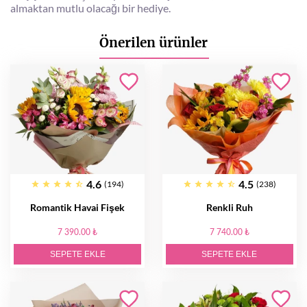
almaktan mutlu olacağı bir hediye.
Önerilen ürünler
4.6
4.5
(194)
(238)
Romantik Havai Fişek
Renkli Ruh
7 390.00 ₺
7 740.00 ₺
SEPETE EKLE
SEPETE EKLE