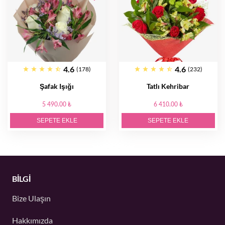
4.6
4.6
(178)
(232)
Şafak Işığı
Tatlı Kehribar
5 490.00 ₺
6 410.00 ₺
SEPETE EKLE
SEPETE EKLE
BİLGİ
Bize Ulaşın
Hakkımızda