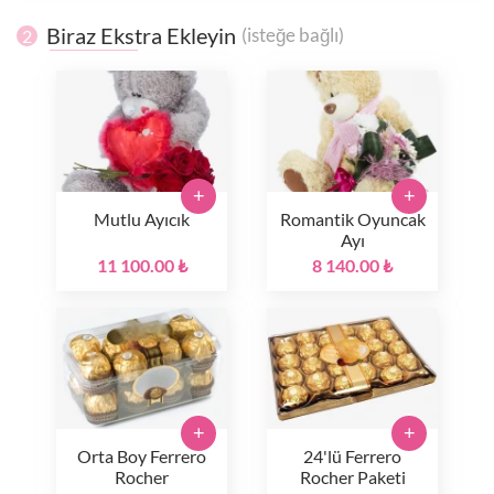
Biraz Ekstra Ekleyin
(isteğe bağlı)
2
+
+
Mutlu Ayıcık
Romantik Oyuncak
Ayı
11 100.00 ₺
8 140.00 ₺
+
+
Orta Boy Ferrero
24'lü Ferrero
Rocher
Rocher Paketi