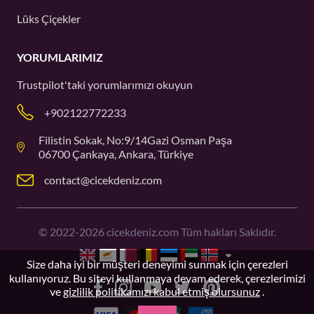
Lüks Çiçekler
YORUMLARIMIZ
Trustpilot'taki
yorumlarımızı okuyun
+902122772233
Filistin Sokak, No:9/14Gazi Osman Paşa
06700 Çankaya, Ankara, Türkiye
contact@cicekdeniz.com
©
2022-2026
cicekdeniz.com Tüm hakları Saklıdır.
Size daha iyi bir müşteri deneyimi sunmak için çerezleri
kullanıyoruz. Bu siteyi kullanmaya devam ederek, çerezlerimizi
ve
gizlilik politikamızı kabul etmiş olursunuz
.