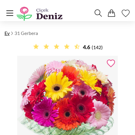
Ev
31 Gerbera
4.6
(142)