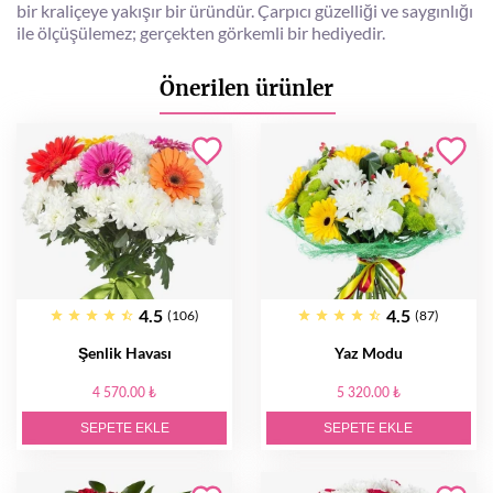
bir kraliçeye yakışır bir üründür. Çarpıcı güzelliği ve saygınlığı
ile ölçüşülemez; gerçekten görkemli bir hediyedir.
Önerilen ürünler
4.5
4.5
(106)
(87)
Şenlik Havası
Yaz Modu
4 570.00 ₺
5 320.00 ₺
SEPETE EKLE
SEPETE EKLE