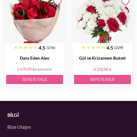
4.5
4.5
(276)
(229)
Dans Eden Alev
Gül ve Krizantem Buketi
5 670.00 ₺
6 650.00 ₺
8 210.00 ₺
SEPETE EKLE
SEPETE EKLE
BİLGİ
Bize Ulaşın