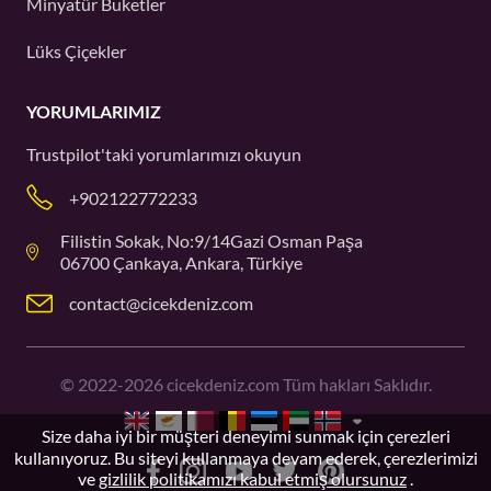
Minyatür Buketler
Lüks Çiçekler
YORUMLARIMIZ
Trustpilot'taki
yorumlarımızı okuyun
+902122772233
Filistin Sokak, No:9/14Gazi Osman Paşa
06700 Çankaya, Ankara, Türkiye
contact@cicekdeniz.com
©
2022-2026
cicekdeniz.com Tüm hakları Saklıdır.
Size daha iyi bir müşteri deneyimi sunmak için çerezleri
kullanıyoruz. Bu siteyi kullanmaya devam ederek, çerezlerimizi
ve
gizlilik politikamızı kabul etmiş olursunuz
.