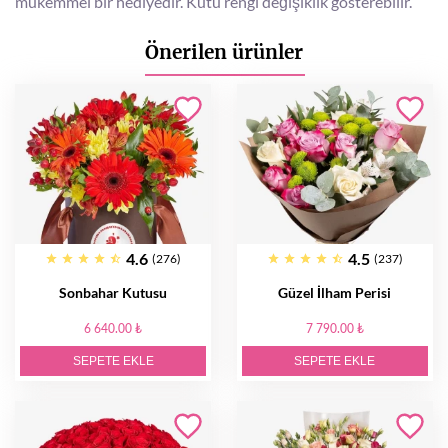
mükemmel bir hediyedir. Kutu rengi değişiklik gösterebilir.
Önerilen ürünler
4.6
4.5
(276)
(237)
Sonbahar Kutusu
Güzel İlham Perisi
6 640.00 ₺
7 790.00 ₺
SEPETE EKLE
SEPETE EKLE