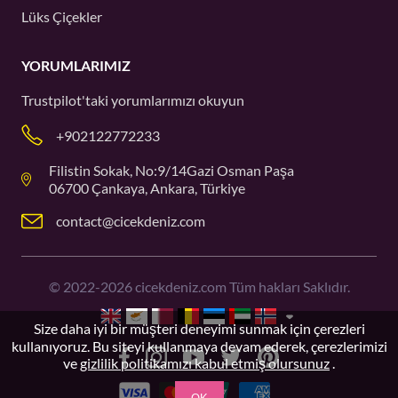
Lüks Çiçekler
YORUMLARIMIZ
Trustpilot'taki
yorumlarımızı okuyun
+902122772233
Filistin Sokak, No:9/14Gazi Osman Paşa
06700 Çankaya, Ankara, Türkiye
contact@cicekdeniz.com
©
2022-2026
cicekdeniz.com Tüm hakları Saklıdır.
Size daha iyi bir müşteri deneyimi sunmak için çerezleri
kullanıyoruz. Bu siteyi kullanmaya devam ederek, çerezlerimizi
ve
gizlilik politikamızı kabul etmiş olursunuz
.