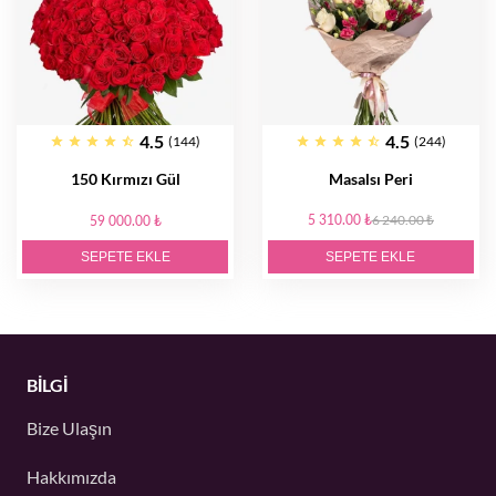
4.5
4.5
(144)
(244)
150 Kırmızı Gül
Masalsı Peri
5 310.00 ₺
6 240.00 ₺
59 000.00 ₺
SEPETE EKLE
SEPETE EKLE
BİLGİ
Bize Ulaşın
Hakkımızda