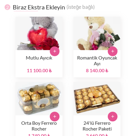
Biraz Ekstra Ekleyin
(isteğe bağlı)
2
+
+
Mutlu Ayıcık
Romantik Oyuncak
Ayı
11 100.00 ₺
8 140.00 ₺
+
+
Orta Boy Ferrero
24'lü Ferrero
Rocher
Rocher Paketi
1 740.00 ₺
2 660.00 ₺