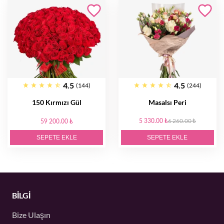
4.5
4.5
(144)
(244)
150 Kırmızı Gül
Masalsı Peri
5 330.00 ₺
6 260.00 ₺
59 200.00 ₺
SEPETE EKLE
SEPETE EKLE
BİLGİ
Bize Ulaşın