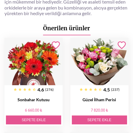
için mükemmel bir hediyedir. Güzelliği ve asaleti temsil eden
orkidelerle bir araya gelen bu kombinasyon, alıcıya gerçekten
yürekten bir hediye verildiği anlamına gelir.
Önerilen ürünler
4.6
4.5
(276)
(237)
Sonbahar Kutusu
Güzel İlham Perisi
6 660.00 ₺
7 820.00 ₺
SEPETE EKLE
SEPETE EKLE