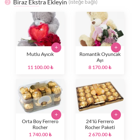
Biraz Ekstra Ekleyin
(isteğe bağlı)
2
+
+
Mutlu Ayıcık
Romantik Oyuncak
Ayı
11 100.00 ₺
8 170.00 ₺
+
+
Orta Boy Ferrero
24'lü Ferrero
Rocher
Rocher Paketi
1 740.00 ₺
2 670.00 ₺