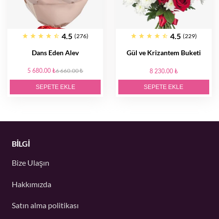
4.5
4.5
(276)
(229)
Dans Eden Alev
Gül ve Krizantem Buketi
5 680.00 ₺
6 660.00 ₺
8 230.00 ₺
SEPETE EKLE
SEPETE EKLE
BİLGİ
Bize Ulaşın
Hakkımızda
Satın alma politikası