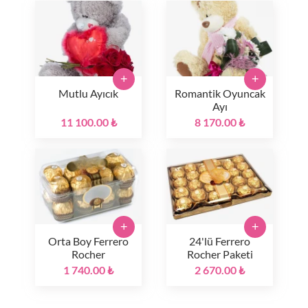
+
+
Mutlu Ayıcık
Romantik Oyuncak
Ayı
11 100.00 ₺
8 170.00 ₺
+
+
Orta Boy Ferrero
24'lü Ferrero
Rocher
Rocher Paketi
1 740.00 ₺
2 670.00 ₺