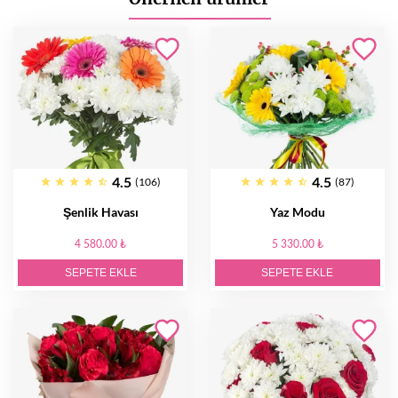
4.5
4.5
(106)
(87)
Şenlik Havası
Yaz Modu
4 580.00 ₺
5 330.00 ₺
SEPETE EKLE
SEPETE EKLE