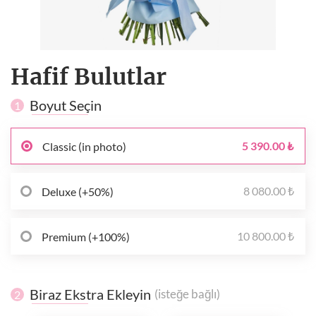
Hafif Bulutlar
Boyut Seçin
1
5 390.00 ₺
Classic (in photo)
8 080.00 ₺
Deluxe (+50%)
10 800.00 ₺
Premium (+100%)
Biraz Ekstra Ekleyin
(isteğe bağlı)
2