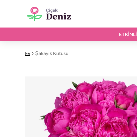
ETKINL
Ev
Şakayık Kutusu