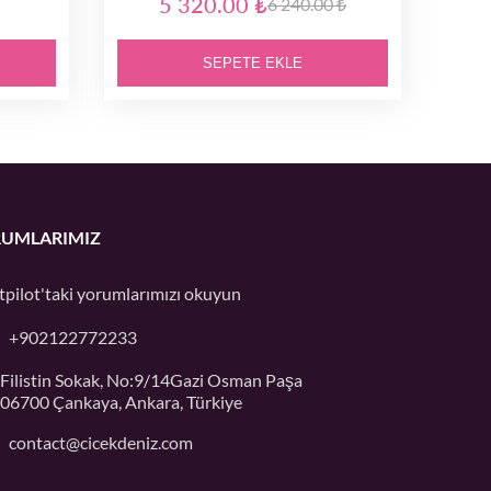
5 320.00 ₺
6 240.00 ₺
SEPETE EKLE
UMLARIMIZ
tpilot'taki
yorumlarımızı okuyun
+902122772233
Filistin Sokak, No:9/14Gazi Osman Paşa
06700 Çankaya, Ankara, Türkiye
contact@cicekdeniz.com