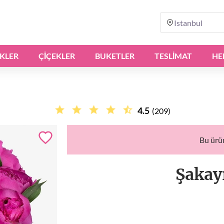
Istanbul
IKLER
ÇIÇEKLER
BUKETLER
TESLİMAT
HE
4.5
(209)
Bu ürü
Şakay