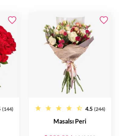
5
4.5
(144)
(244)
Masalsı Peri