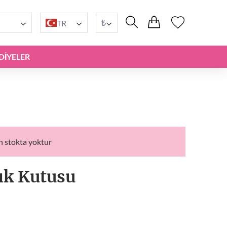
₺
TR
DIYELER
n stokta yoktur
ık Kutusu