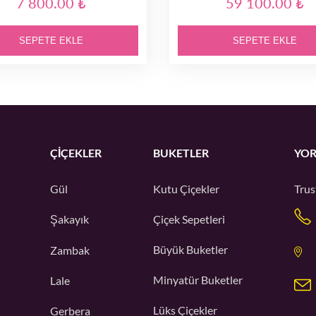
7 800.00 ₺
59 100.00 ₺
SEPETE EKLE
SEPETE EKLE
ÇIÇEKLER
BUKETLER
YOR
Gül
Kutu Çiçekler
Trus
Şakayık
Çiçek Sepetleri
Büyük Buketler
Zambak
Minyatür Buketler
Lale
Lüks Çiçekler
Gerbera