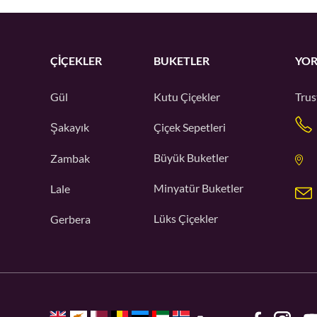
ÇIÇEKLER
BUKETLER
YOR
Gül
Kutu Çiçekler
Trus
Şakayık
Çiçek Sepetleri
Büyük Buketler
Zambak
Minyatür Buketler
Lale
Lüks Çiçekler
Gerbera