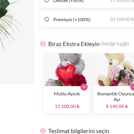
Deluxe (+50%)
20 100.00 
Premium (+100%)
Biraz Ekstra Ekleyin
(isteğe bağlı)
2
+
Mutlu Ayıcık
Romantik Oyunc
Ayı
11 100.00 ₺
8 140.00 ₺
Teslimat bilgilerini seçin
3