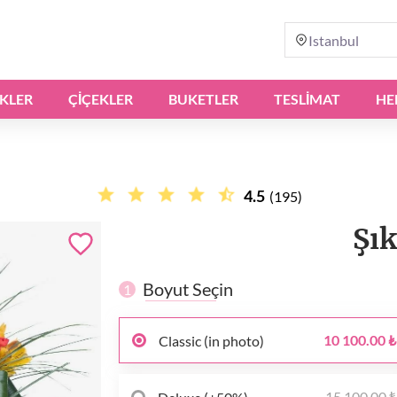
Istanbul
IKLER
ÇIÇEKLER
BUKETLER
TESLİMAT
HE
4.5
(195)
Şı
Boyut Seçin
1
10 100.00 ₺
Classic (in photo)
15 100.00 