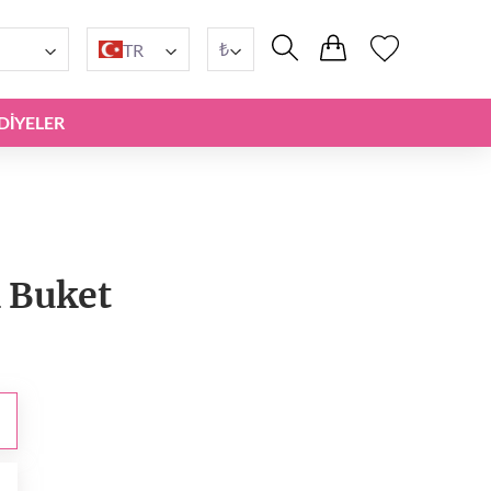
₺
TR
DIYELER
k Buket
₺