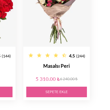
5
4.5
(144)
(244)
Masalsı Peri
5 310.00 ₺
6 240.00 ₺
SEPETE EKLE