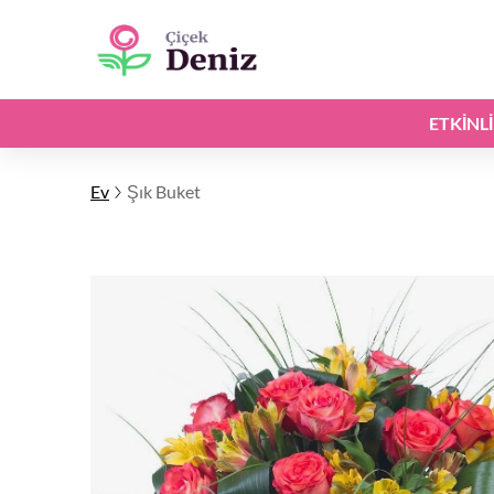
ETKINL
Ev
Şık Buket