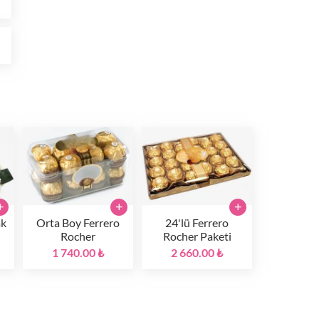
₺
+
+
+
ak
Orta Boy Ferrero
24'lü Ferrero
Rocher
Rocher Paketi
1 740.00 ₺
2 660.00 ₺