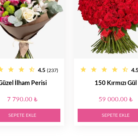
4.5
4.
(237)
Güzel İlham Perisi
150 Kırmızı Gül
7 790.00 ₺
59 000.00 ₺
SEPETE EKLE
SEPETE EKLE