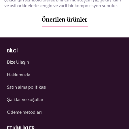
ve asil orkidelerle zengin ve zarif bir kompozisyon sunulur.
Önerilen ürünler
BİLGİ
Bize Ulaşın
Hakkımızda
Satın alma politikası
Şartlar ve koşullar
Ödeme metodları
ETKINLIKLER