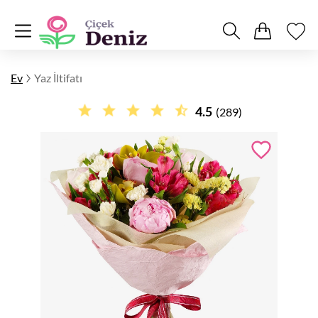
Ev
Yaz İltifatı
4.5
(289)