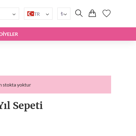
₺
TR
DIYELER
n stokta yoktur
Yıl Sepeti