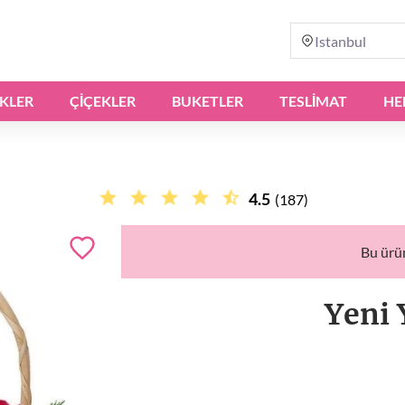
Istanbul
IKLER
ÇIÇEKLER
BUKETLER
TESLİMAT
HE
4.5
(187)
Bu ürü
Yeni 