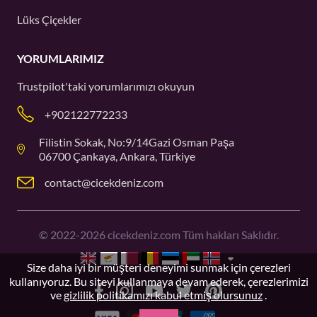
Lüks Çiçekler
YORUMLARIMIZ
Trustpilot'taki
yorumlarımızı okuyun
+902122772233
Filistin Sokak, No:9/14Gazi Osman Paşa
06700 Çankaya, Ankara, Türkiye
contact@cicekdeniz.com
©
2022-2026
cicekdeniz.com Tüm hakları Saklıdır.
Size daha iyi bir müşteri deneyimi sunmak için çerezleri
kullanıyoruz. Bu siteyi kullanmaya devam ederek, çerezlerimizi
ve
gizlilik politikamızı kabul etmiş olursunuz
.