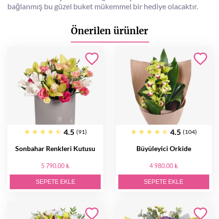
bağlanmış bu güzel buket mükemmel bir hediye olacaktır.
Önerilen ürünler
4.5
4.5
(91)
(104)
Sonbahar Renkleri Kutusu
Büyüleyici Orkide
5 790.00 ₺
4 980.00 ₺
SEPETE EKLE
SEPETE EKLE