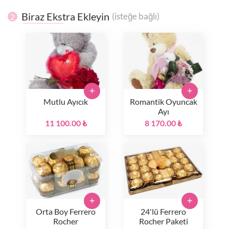
Biraz Ekstra Ekleyin
(isteğe bağlı)
2
+
+
Mutlu Ayıcık
Romantik Oyuncak
Ayı
11 100.00 ₺
8 170.00 ₺
+
+
Orta Boy Ferrero
24'lü Ferrero
Rocher
Rocher Paketi