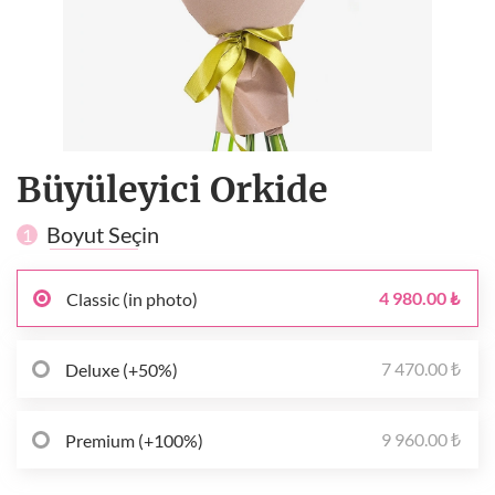
Büyüleyici Orkide
Boyut Seçin
1
4 980.00 ₺
Classic (in photo)
7 470.00 ₺
Deluxe (+50%)
9 960.00 ₺
Premium (+100%)