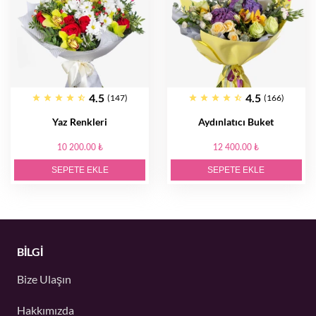
4.5
4.5
(147)
(166)
Yaz Renkleri
Aydınlatıcı Buket
10 200.00 ₺
12 400.00 ₺
SEPETE EKLE
SEPETE EKLE
BİLGİ
Bize Ulaşın
Hakkımızda