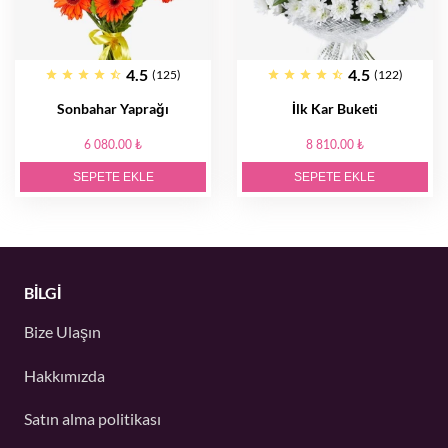
4.5
4.5
(125)
(122)
Sonbahar Yaprağı
İlk Kar Buketi
6 080.00 ₺
8 810.00 ₺
SEPETE EKLE
SEPETE EKLE
BİLGİ
Bize Ulaşın
Hakkımızda
Satın alma politikası