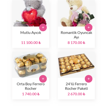
+
+
Mutlu Ayıcık
Romantik Oyuncak
Ayı
11 100.00 ₺
8 170.00 ₺
+
+
Orta Boy Ferrero
24'lü Ferrero
Rocher
Rocher Paketi
1 740.00 ₺
2 670.00 ₺