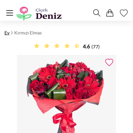
Ev
Kırmızı Elmas
4.6
(77)