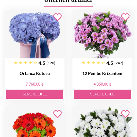
4.5
4.5
(120)
(247)
Ortanca Kutusu
12 Pembe Krizantem
7 760.00 ₺
4 350.00 ₺
SEPETE EKLE
SEPETE EKLE