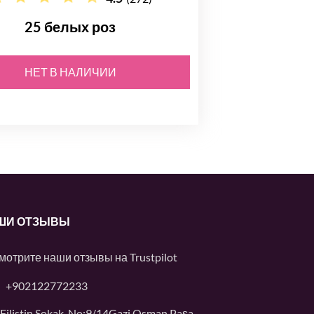
25 белых роз
НЕТ В НАЛИЧИИ
ШИ ОТЗЫВЫ
мотрите наши отзывы на
Trustpilot
+902122772233
Filistin Sokak, No:9/14Gazi Osman Paşa