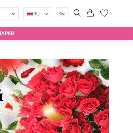
₺
RU
ДАРКИ
й